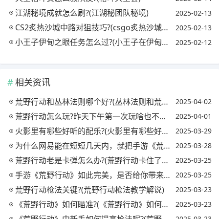
江湖秘境成就怎么刷?(江湖秘团队秘境)
2025-02-13
CS2炙热沙城中路对狙技巧?(csgo炙热沙城2中门穿点)
2025-02-13
小王子伊甸之眼任务怎么过?(小王子在伊甸之眼怎么过)
2025-02-12
相关资讯
荒野行动和丛林法则哪个好?(丛林法则和荒野行动哪个先出)
2025-04-02
荒野行动怎么玩?昨天下午第一次玩啥也不会，新手指南没有，而且画质还差，你怎么看?
2025-04-01
火影里有哪些好听的配乐?(火影里有哪些好听的配乐歌曲)
2025-03-29
为什么网易能在短短几天内，就把手游《荒野行动》移植到PC上了呢?
2025-03-28
荒野行动老是卡弹怎么办?(荒野行动卡住了怎么办)
2025-03-25
手游《荒野行动》如此完美，是否给你带来了愉快的吃鸡体验?(游戏 荒野行动)
2025-03-25
荒野行动枪法关键?(荒野行动枪法教学解说)
2025-03-23
《荒野行动》如何瞄准?(《荒野行动》如何瞄准准星)
2025-03-23
《荒野行动》中新手如何提高枪法呢?(荒野行动怎么提高枪法)
2025-03-23