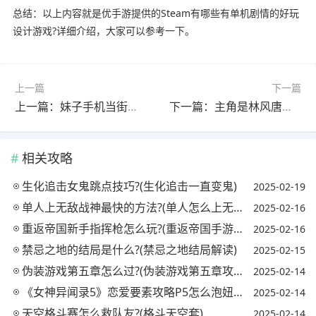
总结：以上内容就是优手游提供的Steam有哪些有单机剧情的好玩
设计游戏?详细介绍，大家可以参考一下。
上一篇
下一篇
上一篇：妹子手机当街被抢，成都"摩托侠"飞车追贼, 你怎么看?(成都飞车党抢劫)
下一篇：主角是林风唐薇的小说叫什么名字?(主角是林风唐薇的小说叫什么名字来着)
相关攻略
生化追击女鬼跳点技巧?(生化追击一直变鬼)
2025-02-19
单人上无敌战神最快的方法?(单人怎么上无敌战神)
2025-02-16
重返帝国新手指挥枪怎么玩?(重返帝国手游玩法)
2025-02-16
禁忌之地的结局是什么?(禁忌之地结局解读)
2025-02-15
伪装游戏第五章怎么过?(伪装游戏第五章攻略)
2025-02-14
《女神异闻录5》恋爱要素攻略P5怎么泡妞?(女神异闻录5恋爱怎么合成)
2025-02-14
天空格斗赛怎么救队友?(格斗天空套)
2025-02-14