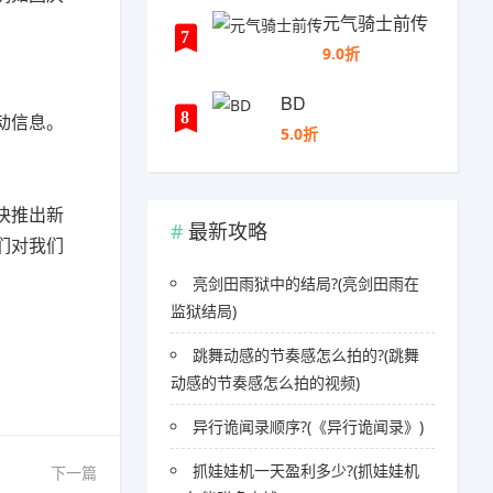
元气骑士前传
7
9.0折
BD
8
动信息。
5.0折
快推出新
最新攻略
们对我们
亮剑田雨狱中的结局?(亮剑田雨在
监狱结局)
跳舞动感的节奏感怎么拍的?(跳舞
动感的节奏感怎么拍的视频)
异行诡闻录顺序?(《异行诡闻录》)
抓娃娃机一天盈利多少?(抓娃娃机
下一篇