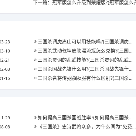
三国杀调虎离山可以用技能吗?(三国杀调虎离山有什么用)
03-23
三国杀武动乾坤皮肤漂流瓶怎么兑换?(三国杀武动乾坤张飞台词)
03-10
三国杀贾诩的乱武技能?(三国杀贾诩的乱武技能是什么)
02-21
三国杀国战先锋什么用?(三国杀国战先锋什么用最好)
02-03
三国杀名将传y服跟z服有什么区别?(三国杀名将传y服和z服)
01-15
如何提高三国杀国战胜率?(如何提高三国杀国战胜率)
11-29
《三国杀》史诗武将众多，为什么同为"免费"获取的史诗武将，马云禄比界黄忠差那么多?
08-08