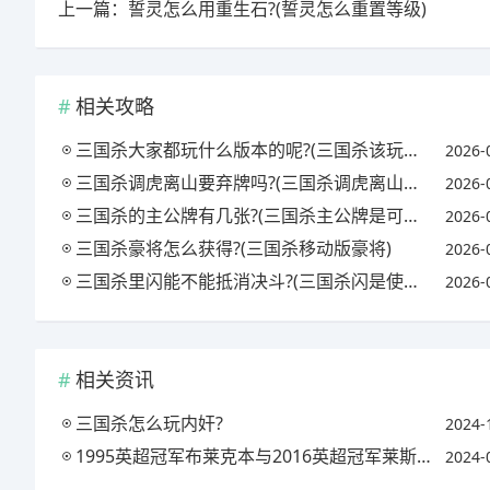
上一篇：誓灵怎么用重生石?(誓灵怎么重置等级)
相关攻略
三国杀大家都玩什么版本的呢?(三国杀该玩哪个版本)
2026-
三国杀调虎离山要弃牌吗?(三国杀调虎离山有什么用)
2026-
三国杀的主公牌有几张?(三国杀主公牌是可以随便选吗)
2026-
三国杀豪将怎么获得?(三国杀移动版豪将)
2026-
三国杀里闪能不能抵消决斗?(三国杀闪是使用还是打出)
2026-
相关资讯
三国杀怎么玩内奸?
2024-
1995英超冠军布莱克本与2016英超冠军莱斯特城谁的阵容搭配更强?谁夺冠更难?
2024-