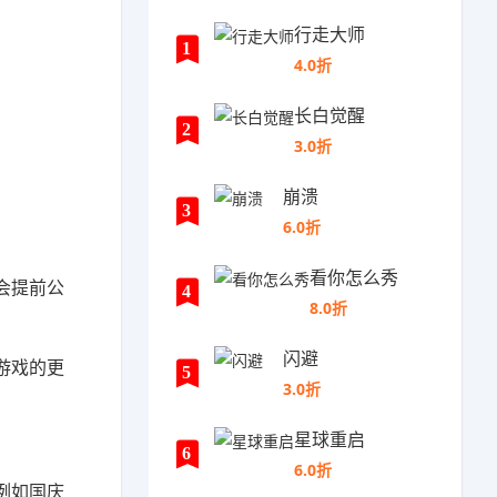
行走大师
1
4.0折
长白觉醒
2
3.0折
崩溃
3
6.0折
看你怎么秀
会提前公
4
8.0折
闪避
游戏的更
5
3.0折
星球重启
6
6.0折
例如国庆