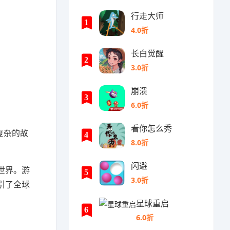
行走大师
1
4.0折
长白觉醒
2
3.0折
崩溃
3
6.0折
看你怎么秀
复杂的故
4
8.0折
闪避
世界。游
5
3.0折
引了全球
星球重启
6
6.0折