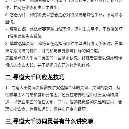
5. 学习共生：修炼者需要学习如何与灵兽共生，相互依存、相互合
作，共同在修炼和生活中进步。
6. 慈悲为怀：修炼者要以慈悲之心对待灵兽与其他生命，不可滥杀
滥伤。
7. 尊重自然：修炼者要尊重自然环境，保护生态平衡，不得滥破坏
自然资源和生态系统。
8. 慎重选择灵兽：修炼者在选择与哪种灵兽进行协同修炼时，需慎
重考虑灵兽的特性、能力和与自身修炼目标的契合度。
这些是寻道大千协同灵兽的一些基本讲究，修炼者需要以谦虚和谨
慎的态度去实践，并不断提升自己的修为和修养。
二,寻道大千刷应龙技巧
1、寻道大千协同灵兽需要讲究选择合适的灵兽，灵兽的能力、特
性和与主人的亲和度都要考虑；还要在培养过程中注重互动和沟
通，以建立牢固的信任关系；同时，要遵循灵兽的天性和需求，合
理安排饮食、休息和运动，保持它们身心健康。
三,寻道大千协同灵兽有什么讲究嘛