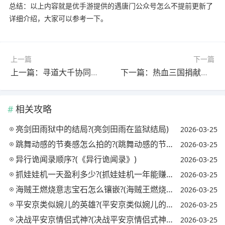
总结：以上内容就是优手游提供的遇唐门公众号怎么不提前更新了
详细介绍，大家可以参考一下。
上一篇
下一篇
上一篇：寻道大千协同灵兽有什么讲究?(寻道大千协同灵兽有什么讲究寻道大千满星可以反吞)
下一篇：热血三国捐献兑换有哪些奖励?(热血三国史诗任务捐什么划算)
相关攻略
亮剑田雨狱中的结局?(亮剑田雨在监狱结局)
2026-03-25
跳舞动感的节奏感怎么拍的?(跳舞动感的节奏感怎么拍的视频)
2026-03-25
异行诡闻录顺序?(《异行诡闻录》)
2026-03-25
抓娃娃机一天盈利多少?(抓娃娃机一年能赚多少钱)
2026-03-25
海贼王燃烧意志宝石怎么镶嵌?(海贼王燃烧意志宝石镶嵌攻略)
2026-03-25
平安京类似婉儿的英雄?(平安京类似婉儿的英雄名字)
2026-03-25
决战平安京情侣式神?(决战平安京情侣式神怎么获得)
2026-03-25