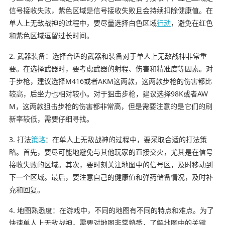
信号接收失败，紫色区域是信号接收失败且会持续扣除健康值。在
单人上无敌战神的过程中，要尽量选择白色区域
行动
，避免在红色
和紫色区域逗留过长时间。
2. 武器装备：选择合适的武器和装备对于单人上无敌战神非常重
要。在选择武器时，要考虑武器的射程、伤害和精准度等因素。对
于步枪，建议选择M416或者AKM这两款，这两款步枪的伤害都比
较高，后坐力也相对较小。对于狙击步枪，建议选择98K或者AW
M，这两款狙击步枪的伤害都非常高，但是需要注意的是它们的刷
新率较低，需要仔细寻找。
3. 打法
策略
：在单人上无敌战神的过程中，要采取合适的打法策
略。首先，要尽可能地避免与其他玩家的直接交火，尤其是在信号
接收失败的区域。其次，要时刻关注地图中的信号区，及时移动到
下一个区域。最后，要注意自己的健康值和弹药储备情况，及时补
充和回复。
4. 地图熟悉度：在游戏中，不同的地图有不同的特点和难点。为了
快速单人上无敌战神，需要对地图非常熟悉，了解地图中的关键