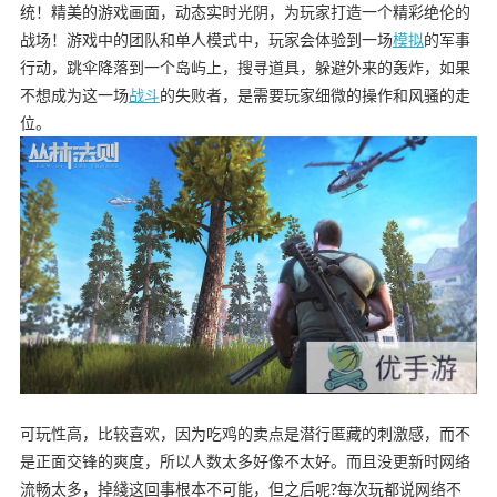
统！精美的游戏画面，动态实时光阴，为玩家打造一个精彩绝伦的
战场！游戏中的团队和单人模式中，玩家会体验到一场
模拟
的军事
行动，跳伞降落到一个岛屿上，搜寻道具，躲避外来的轰炸，如果
不想成为这一场
战斗
的失败者，是需要玩家细微的操作和风骚的走
位。
可玩性高，比较喜欢，因为吃鸡的卖点是潜行匿藏的刺激感，而不
是正面交锋的爽度，所以人数太多好像不太好。而且没更新时网络
流畅太多，掉綫这回事根本不可能，但之后呢?每次玩都说网络不