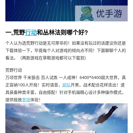
一,荒野
行动
和丛林法则哪个好?
个人认为选荒野行动是无可厚非的！如果没有玩过的话建议你还是
下载体验一下，毕竟每个人对游戏的倾向点不同！下面聊聊个人的
看法。（两款游戏在
草鞋游戏
都可以下载到）
荒野行动
万顷世界 千米狙击 百人试炼 一人成神！6400*6400超大世界，真
正容纳100人开局！实时语音，
组队
开黑，战术配合花样迭出！道
具装备种类丰富，自由搭配！针对手机端精心设计多种操作模式，
提供极致
竞技
体验！