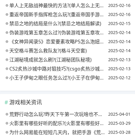
单人上无敌战神最快的方法?(单人怎么上无敌战神)
2025-02-16
重返帝国新手指挥枪怎么玩?(重返帝国手游玩法)
2025-02-16
禁忌之地的结局是什么?(禁忌之地结局解读)
2025-02-15
伪装游戏第五章怎么过?(伪装游戏第五章攻略)
2025-02-14
《女神异闻录5》恋爱要素攻略P5怎么泡妞?(女神异闻录5恋爱怎么合成)
2025-02-14
天空格斗赛怎么救队友?(格斗天空套)
2025-02-14
江湖秘境成就怎么刷?(江湖秘团队秘境)
2025-02-13
CS2炙热沙城中路对狙技巧?(csgo炙热沙城2中门穿点)
2025-02-13
小王子伊甸之眼任务怎么过?(小王子在伊甸之眼怎么过)
2025-02-12
游戏相关资讯
荒野行动怎么玩?昨天下午第一次玩啥也不会，新手指南没有，而且画质还差，你怎么看?
2025-04-01
火影里有哪些好听的配乐?(火影里有哪些好听的配乐歌曲)
2025-03-29
为什么网易能在短短几天内，就把手游《荒野行动》移植到PC上了呢?
2025-03-28