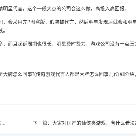
请明星代言，这个一般大点的公司会这么做，高投入高回报。
司，会采用先P图盗版，假装被代言，然后明星发现后就会和明
钱。
多，而且起诉周期也很长，明星费时费力，游戏公司没有一点压
大牌怎么回事?(传奇游戏代言人都是大牌怎么回事儿)详细介绍
上一篇：猫和老鼠游戏中的速推献祭流火了，猫咪应该怎样应对?(猫和老鼠供养)