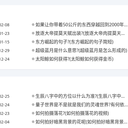
如果让你带着50公斤的东西穿越回到2000年前，你会带什么?(如果穿越回2000年怎么赚钱)
02-08
放逐大帝提莫天赋出装?(放逐大帝肉提莫天赋出装)
01-23
东方崛起的句子?(东方崛起的句子简短)
01-15
超级蓝月是什么意思?(超级蓝月是怎么形成的)
12-29
太阳鲸如何获得?(太阳鲸如何获得金币)
12-24
生辰八字中的方位以什么为准?(生辰八字中的方位是什么意思)
02-25
量子世界是不是就是我们的灵魂世界?有何依据?(量子就是灵魂吗)
02-24
如何拍摄落花?(如何拍摄落花的视频)
02-23
如何拍好暗黑背景的花呢(如何拍好暗黑背景的花呢图片)
02-04