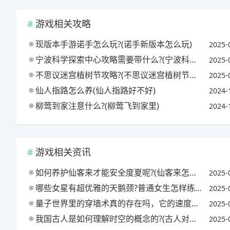
游戏相关攻略
现版本手游诺手怎么玩?(诺手新版本怎么玩)
2025-
宁波科学探索中心攻略需要带什么?(宁波科学探索中心玩多久)
2025-
不思议迷宫植树节攻略?(不思议迷宫植树节限定礼包)
2025-
仙人指路怎么养(仙人指路好不好)
2024-
柳莺到家注意什么?(柳莺飞到家里)
2024-
游戏相关资讯
如何养护仙客来才能安全度夏呢?(仙客来怎么养护仙客来怎么养活)
2025-
哪些女星有超优雅的天鹅颈?普通女生怎样练就天鹅颈?
2025-
量子世界里的穿墙术真的存在吗，它的速度到底有多快?(量子力学中人类穿墙的几率)
2025-
我国古人是如何理解时空的概念的?(古人对时空的理解)
2025-