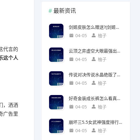
最新资讯
剑姬皮肤怎么赠送?(剑姬皮肤怎么赠送给别人)
04-05
柚子
这代言的
云顶之弈虚空大眼最强出装?(云顶之弈虚空之眼出装)
乐这个人
04-05
柚子
传说对决传说水晶绝版了吗?(传说对决 传说水晶)
04-05
柚子
好奇金装成长裤怎么看真假?(好奇金装成长裤怎么看真假鉴别)
们，洒洒
04-05
柚子
奇广告里
崩坏三5.5女武神强度排行?(崩坏三5.2女武神强度)
04-05
柚子