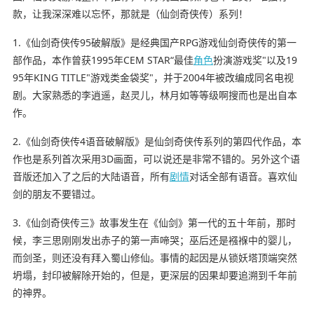
款，让我深深难以忘怀，那就是（仙剑奇侠传）系列！
1.《仙剑奇侠传95破解版》是经典国产RPG游戏仙剑奇侠传的第一
部作品，本作曾获1995年CEM STAR“最佳
角色
扮演游戏奖"以及19
95年KING TITLE"游戏类金袋奖"，并于2004年被改编成同名电视
剧。大家熟悉的李逍遥，赵灵儿，林月如等等级啊搜而也是出自本
作。
2.《仙剑奇侠传4语音破解版》是仙剑奇侠传系列的第四代作品，本
作也是系列首次采用3D画面，可以说还是非常不错的。另外这个语
音版还加入了之后的大陆语音，所有
剧情
对话全部有语音。喜欢仙
剑的朋友不要错过。
3.《仙剑奇侠传三》故事发生在《仙剑》第一代的五十年前，那时
候，李三思刚刚发出赤子的第一声啼哭；巫后还是襁褓中的婴儿，
而剑圣，则还没有拜入蜀山修仙。事情的起因是从锁妖塔顶端突然
坍塌，封印被解除开始的，但是，更深层的因果却要追溯到千年前
的神界。