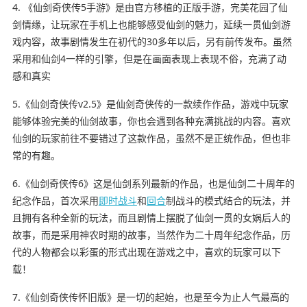
4. 《仙剑奇侠传5手游》是由官方移植的正版手游，完美花园了仙
剑情缘，让玩家在手机上也能够感受仙剑的魅力，延续一贯仙剑游
戏内容，故事剧情发生在初代的30多年以后，另有前传发布。虽然
采用和仙剑4一样的引擎，但是在画面表现上表现不俗，充满了动
感和真实
5.《仙剑奇侠传v2.5》是仙剑奇侠传的一款续作作品，游戏中玩家
能够体验完美的仙剑故事，你也会遇到各种充满挑战的内容。喜欢
仙剑的玩家前往不要错过了这款作品，虽然不是正统作品，但也非
常的有趣。
6.《仙剑奇侠传6》这是仙剑系列最新的作品，也是仙剑二十周年的
纪念作品，首次采用
即时
战斗
和
回合
制战斗的模式结合的玩法，并
且拥有各种全新的玩法，而且剧情上摆脱了仙剑一贯的女娲后人的
故事，而是采用神农时期的故事，当然作为二十周年纪念作品，历
代的人物都会以彩蛋的形式出现在游戏之中，喜欢的玩家可以下
载！
7.《仙剑奇侠传怀旧版》是一切的起始，也是至今为止人气最高的