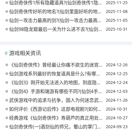
仙剑奇侠传1所有隐藏道具?(仙剑奇侠传1隐藏要素)
2025-11-25
仙剑奇侠传好听的地名?(仙剑里面好听的地名)
2025-11-08
仙剑一攻击力最高的剑?(仙剑一攻击力最高的剑是哪一把)
2025-11-05
仙剑98隐龙窟最后一关为什么进不去?(仙剑98隐龙窟过不去)
2025-10-31
游戏相关资讯
《仙剑奇侠传》曾经最让你痛不欲生的迷宫是哪个场景?(仙剑奇侠传 迷宫)
2024-12-26
仙剑游戏系列最好的恢复道具是什么?有哪些办法可以无限获取，有哪些推荐?
2024-12-25
《仙剑3》刚开始无法进入的地图，到底隐藏了什么宝贝?(仙剑三最详细攻略(带地图))
2024-12-24
《仙剑4》手游和端游有哪些不同?(仙剑4手游不合区原因)
2024-12-03
武侠游戏中的追求与抗争，国人为何迷恋武侠世界?(武侠文化为什么迷人)
2024-11-26
如何评价《西游记后传》这部电视剧?(如何评价《西游记后传》这部电视剧好看)
2024-10-31
经典游戏《仙剑奇侠传》寿葫芦的真正用处到底是什么?(仙剑一寿葫芦和金罡珠)
2024-10-27
仙剑奇侠传(一)酒剑仙的师兄，蜀山的掌门人到底能不能打过拜月?
2024-09-23