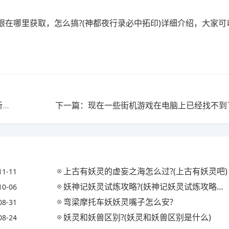
在哪里获取，怎么搞?(神都夜行录必中拓印)详细介绍，大家可
上一篇：对于PUBG新更新，改动有哪些看法?(pubg更新了什么内容)
上古有妖灵的虚妄之海怎么过?(上古有妖灵吧)
11-11
妖神记妖灵试炼攻略?(妖神记妖灵试炼攻略视频)
10-06
弯梁摩托车妖妖灵嘴子怎么安?
08-31
妖灵和妖兽区别?(妖灵和妖兽区别是什么)
08-24