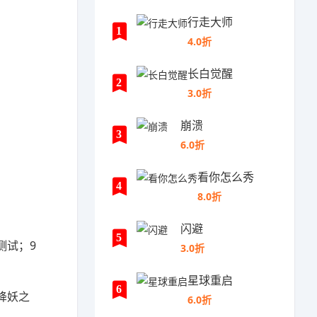
行走大师
1
4.0折
长白觉醒
2
3.0折
崩溃
3
6.0折
看你怎么秀
4
8.0折
闪避
5
测试；9
3.0折
星球重启
6
降妖之
6.0折