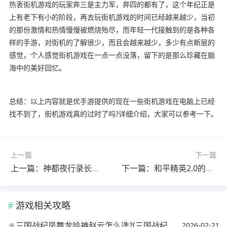
热衷街机游戏的玩家奔三是主力军，奔四的都有了，这个年纪正是
上有老下有小的阶段，再去玩街机游戏的时间已经越来越少，当初
的那份激情和热情慢慢被燃烧殆尽，而年轻一代接触到的是各种各
样的手游，对街机的了解很少，而且会越来越少，多少有点断层的
感觉，个人感觉街机游戏在一点一点没落，留下的是那么珍藏在脑
海中的美好回忆。
总结：以上内容就是优手游提供的现在一些街机游戏在电脑上已经
找不到了，街机游戏真的过时了吗?详细介绍，大家可以参考一下。
上一篇
下一篇
上一篇：神都夜行录长冥之眼在哪里获取，怎么搞?(神都夜行录必中拓印)
下一篇：和平精英2.0的特点?(和平精英2.0版本什么时候正式更新)
游戏相关攻略
三国战纪凤舞龙吟神赵云怎么选?(三国战纪凤舞龙吟赵云武器拿法)
2026-02-21