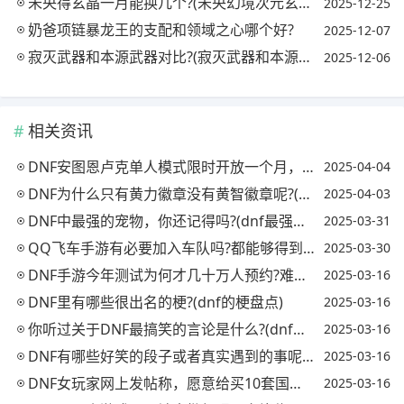
未央得玄晶一月能换几个?(未央幻境次元玄晶)
2025-12-25
奶爸项链暴龙王的支配和领域之心哪个好?
2025-12-07
寂灭武器和本源武器对比?(寂灭武器和本源武器对比哪个好)
2025-12-06
相关资讯
DNF安图恩卢克单人模式限时开放一个月，你怎么看?(dnf安图恩和卢克在哪)
2025-04-04
DNF为什么只有黄力徽章没有黄智徽章呢?(dnf黄力徽章能合成得到吗)
2025-04-03
DNF中最强的宠物，你还记得吗?(dnf最强宠物排行榜)
2025-03-31
QQ飞车手游有必要加入车队吗?都能够得到些啥，有没有特别的?(qq飞车加入车队利与弊)
2025-03-30
DNF手游今年测试为何才几十万人预约?难道还比不上qq飞车?还是大家都累了?
2025-03-16
DNF里有哪些很出名的梗?(dnf的梗盘点)
2025-03-16
你听过关于DNF最搞笑的言论是什么?(dnf搞笑语录)
2025-03-16
DNF有哪些好笑的段子或者真实遇到的事呢?(dnf的一些笑话段子)
2025-03-16
DNF女玩家网上发帖称，愿意给买10套国庆套，找个老实人接盘，对此你怎么看?
2025-03-16