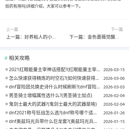
验药有用吗)详细介绍，大家可以参考一下。
上一篇
下一篇
上一篇：好养粘人的小型宠物?(好养粘人的小型宠物有哪些)
下一篇：金色蔷薇觉醒需要多少王者之石?(金色蔷薇多少点券)
相关攻略
2021红眼能量主宰神话搭配?(红眼能量主宰怎么搭配首饰和防具)
2026-03-15
怎么快速获得精炼的时空石?(如何快速获得精炼的时空石)
2026-03-06
dnf冒险团兑换史诗什么时候刷新?(dnf冒险团换什么划算)
2026-03-03
男圣骑士增幅属性选什么?(男圣骑士加点)
2026-02-04
鬼剑士最大的武器?(鬼剑士最大的武器是啥)
2026-02-04
dnf2021称号狂战怎么选?(dnf称号哪个适合狂战)
2026-01-26
dnf奥兹玛光兵带什么巨龙套?(奥兹玛光兵巨龙要哪一套)
2026-01-15