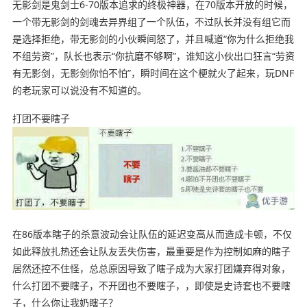
无影剑是鬼剑士6-70版本追求的终极神器，在70版本开放的时候，
一个带无影剑的剑魂去异界组了一个队伍，不过队长并没有组它而
是选择拒绝，带无影剑的小伙瞬间怒了，并且喊道“你为什么拒绝我
不组劳资”，队长也表示“你抗磨不够啊”，谁知这小伙出口狂言“劳资
有无影剑，无影剑你怕不怕”，瞬时间在这个梗就火了起来，玩DNF
的老玩家可以说没有不知道的。
打团不要瞎子
在86版本瞎子的杀意波动会让队伍的延迟变高从而造成卡顿，不仅
如此释放扎热还会让队友丢失伤害，最重要是作为控制如麻的瞎子
居然还控不住怪，总总原因导致了瞎子成为大家打团嫌弃得对象，
什么打团不要瞎子，不开团也不要瞎子，，即使是史诗套也不要瞎
子，什么你让我奶瞎子？