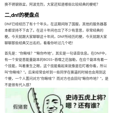
换不锈钢铁盆，阿波克烈，大家还知道哪些比较经典的梗呢？
二,dnf的梗盘点
DNF已经经历了有十个年头，在这期间除了国服，其他的服务器基
本都坚持不下去了。在这十年间也岀了不少有意思，非常经典的
梗。今天就跟大家聊聊这十年间，DNF所经历的梗，今天就跟大家
聊聊那些经典又岀名的，看看你听过几个吧！
首先是：“你瞅啥？”“瞅你咋地”，其实是一句语音信息。在DNF中，
有一个安徒恩能量副本的BOSS~吞噬之厄伽勒，在应个副本有着一
个技能，叫着重生之眼，这个技能看起来就像是在盯着你看，所以
叫“你瞅啥？”。后来经常会听到一些同学在撕逼的时候也会用到这
个梗，一个人置问对方“你瞅啥”？而对方也会回句“瞅你咋地？”，是
不是很有代入感？