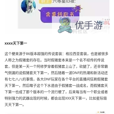
xxxx天下第一
这个梗来源于86版本超强的传说套装：格拉西亚套装，也是被很多
人称之为假猪套的存在。当时假猪套本来是一个名不经传的传说
套，但是某一天一个阿修罗穿着假猪套上山了，砍腿了，还非常霸
气侧漏的说假猪套天下第一，然后随着一波DNF的热潮和新活动还
有七七八八的事情，各大DNF玩家在各个平台的直播间狂刷假猪套
天下第一，然后瞎子这个下水道由于假猪套一战成名，而假猪套天
下第一也成了那个版本的一个流行梗了，后来每当有一个职业或者
特别强力的武器出现的时候，都会出现XXX天下第一，比如星际毁
灭天下第一。