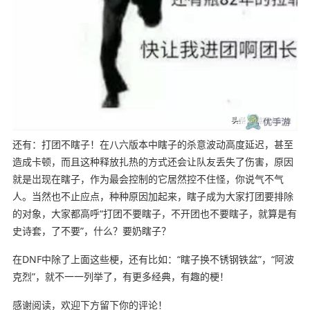
还有：打团不瞎子！在八六版本中瞎子的杀意波动高度延迟，甚至
造成卡顿，而且这种释放扎热的方式还会让队友丢失了伤害，原因
就是岀现在瞎子，作为最会控制的它居然控不住怪，你说气不气
人。当然也不止应点，种种原因加起来，瞎子成为大家打团要排除
的对象，大家都高呼“打团不要瞎子，不开团也不要瞎子，就算是有
史诗套，了不要”，什么？要奶瞎子？
在DNF中除了上面这些梗，还有比如：“瞎子换不锈钢铁盆”，“阿波
克烈”，就不一一列举了，有更多经典，有趣的梗！
感谢阅读，欢迎下方留下你的评论！