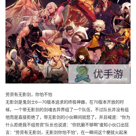
劳资有无影剑，你怕不怕
无影剑是鬼剑士6―70版本追求的终极神器，在70版本开放的时
候，一个带无影剑的剑魂去异界组了一个队伍，不过队长并没有组
他而是直接拒绝了，带无影剑的小伙瞬间就怒了，并且喊道：“你为
什么拒绝我不组劳资”队长也说道：“你抗磨不够啊”谁知小伙口出狂
言：“劳资有无影剑，无影剑你怕不怕”，在一瞬间这个梗就火起来