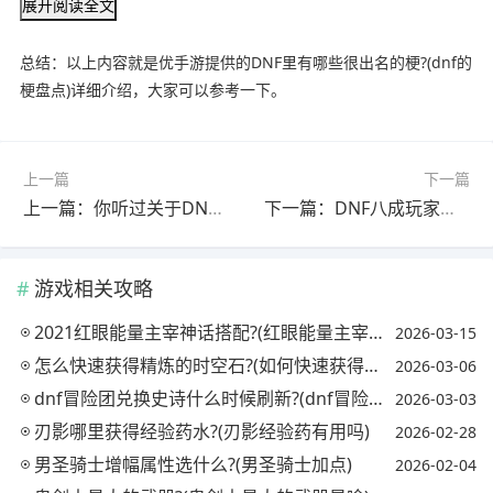
展开阅读全文
总结：以上内容就是优手游提供的DNF里有哪些很出名的梗?(dnf的
梗盘点)详细介绍，大家可以参考一下。
上一篇
下一篇
上一篇：你听过关于DNF最搞笑的言论是什么?(dnf搞笑语录)
下一篇：DNF八成玩家都有的几个搞笑操作，而且几乎都是鬼剑，你知道有哪些吗?
游戏相关攻略
2021红眼能量主宰神话搭配?(红眼能量主宰怎么搭配首饰和防具)
2026-03-15
怎么快速获得精炼的时空石?(如何快速获得精炼的时空石)
2026-03-06
dnf冒险团兑换史诗什么时候刷新?(dnf冒险团换什么划算)
2026-03-03
刃影哪里获得经验药水?(刃影经验药有用吗)
2026-02-28
男圣骑士增幅属性选什么?(男圣骑士加点)
2026-02-04