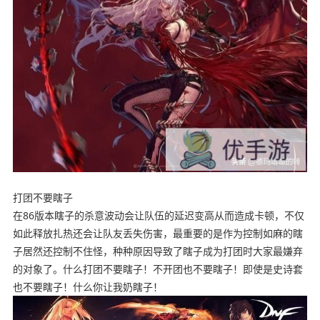
打团不要瞎子
在86版本瞎子的杀意波动会让队伍的延迟变高从而造成卡顿，不仅
如此释放扎热还会让队友丢失伤害，最重要的是作为控制如麻的瞎
子居然还控制不住怪，种种原因导致了瞎子成为打团时大家最嫌弃
的对象了。什么打团不要瞎子！不开团也不要瞎子！即使是史诗套
也不要瞎子！什么你让我奶瞎子！