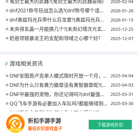
鬼剑士最大的武器?(鬼剑士最大的武器是啥)
2026-02-04
dnf2021称号狂战怎么选?(dnf称号哪个适合狂战)
2026-01-26
dnf奥兹玛光兵带什么巨龙套?(奥兹玛光兵巨龙要哪一套)
2026-01-15
未央得玄晶一月能换几个?(未央幻境次元玄晶)
2025-12-25
奶爸项链暴龙王的支配和领域之心哪个好?
2025-12-07
游戏相关资讯
DNF安图恩卢克单人模式限时开放一个月，你怎么看?(dnf安图恩和卢克在哪)
2025-04-04
DNF为什么只有黄力徽章没有黄智徽章呢?(dnf黄力徽章能合成得到吗)
2025-04-03
DNF中最强的宠物，你还记得吗?(dnf最强宠物排行榜)
2025-03-31
QQ飞车手游有必要加入车队吗?都能够得到些啥，有没有特别的?(qq飞车加入车队利与弊)
2025-03-30
DNF手游今年测试为何才几十万人预约?难道还比不上qq飞车?还是大家都累了?
2025-03-16
折扣手游手游
你听过关于DNF最搞笑的言论是什么?(dnf搞笑语录)
2025-03-16
下载游戏折扣
最低折扣游戏盒子
DNF有哪些好笑的段子或者真实遇到的事呢?(dnf的一些笑话段子)
2025-03-16