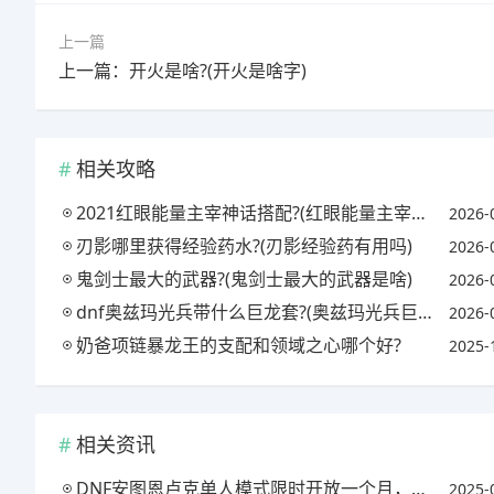
上一篇
上一篇：开火是啥?(开火是啥字)
相关攻略
2021红眼能量主宰神话搭配?(红眼能量主宰怎么搭配首饰和防具)
2026-
刃影哪里获得经验药水?(刃影经验药有用吗)
2026-
鬼剑士最大的武器?(鬼剑士最大的武器是啥)
2026-
dnf奥兹玛光兵带什么巨龙套?(奥兹玛光兵巨龙要哪一套)
2026-
奶爸项链暴龙王的支配和领域之心哪个好?
2025-
相关资讯
DNF安图恩卢克单人模式限时开放一个月，你怎么看?(dnf安图恩和卢克在哪)
2025-