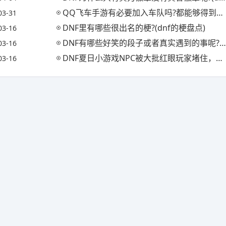
QQ飞车手游有必要加入车队吗?都能够得到些啥，有没有特别的?(qq飞车加入车队利与弊)
03-31
DNF里有哪些很出名的梗?(dnf的梗盘点)
03-16
DNF有哪些好笑的段子或者真实遇到的事呢?(dnf的一些笑话段子)
03-16
DNF夏日小游戏NPC被大批红眼玩家堵住，一玩家点不着NPC引发对话，有何看法?
03-16