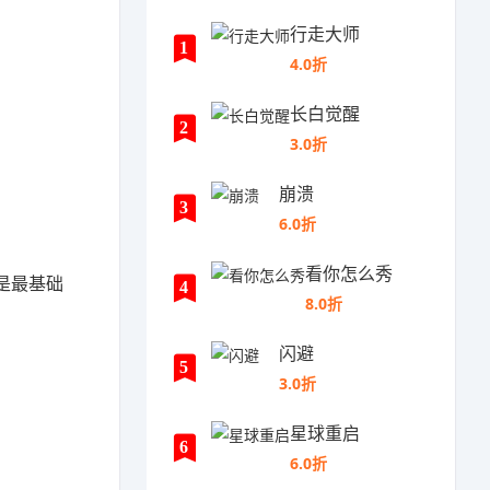
行走大师
1
4.0折
长白觉醒
2
3.0折
崩溃
3
6.0折
看你怎么秀
是最基础
4
8.0折
闪避
5
3.0折
星球重启
6
6.0折