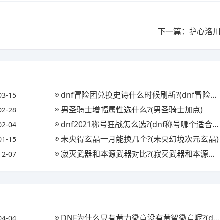
下一篇：护心洛川
dnf冒险团兑换史诗什么时候刷新?(dnf冒险团换什么划算)
03-15
男圣骑士增幅属性选什么?(男圣骑士加点)
02-28
dnf2021称号狂战怎么选?(dnf称号哪个适合狂战)
02-04
未央得玄晶一月能换几个?(未央幻境次元玄晶)
01-15
寂灭武器和本源武器对比?(寂灭武器和本源武器对比哪个好)
12-07
DNF为什么只有黄力徽章没有黄智徽章呢?(dnf黄力徽章能合成得到吗)
04-04