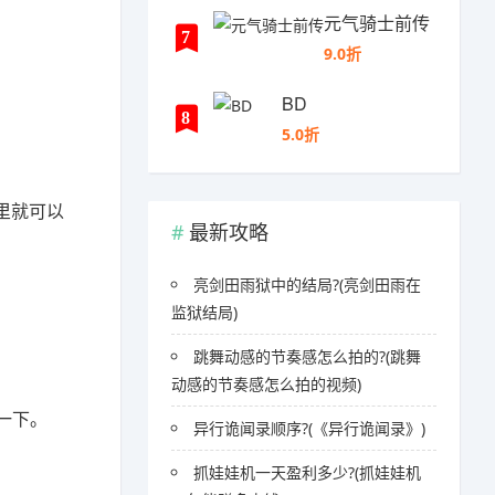
元气骑士前传
7
9.0折
BD
8
5.0折
里就可以
最新攻略
亮剑田雨狱中的结局?(亮剑田雨在
监狱结局)
跳舞动感的节奏感怎么拍的?(跳舞
动感的节奏感怎么拍的视频)
一下。
异行诡闻录顺序?(《异行诡闻录》)
抓娃娃机一天盈利多少?(抓娃娃机