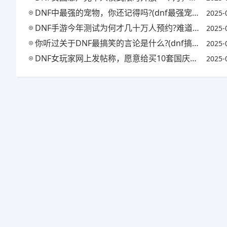
DNF中最强的宠物，你还记得吗?(dnf最强宠物排行榜)
2025-
DNF手游今年测试为何才几十万人预约?难道还比不上qq飞车?还是大家都累了?
2025-
你听过关于DNF最搞笑的言论是什么?(dnf搞笑语录)
2025-
DNF女玩家网上发帖称，愿意给买10套国庆套，找个老实人接盘，对此你怎么看?
2025-