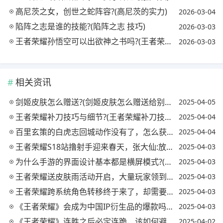
高尼茨之女，创世之蛇阵容?(高尼茨的实力)
2026-03-04
陷阵之志是谁的技能?(陷阵之志 技巧)
2026-03-03
王者荣耀孙悟空可以出欲神之书吗?(王者荣耀孙悟空可以出欲神之书吗怎么获得)
2026-03-03
相关资讯
剑姬皮肤怎么赠送?(剑姬皮肤怎么赠送给别人)
2025-04-05
王者荣耀补刀技巧与细节?(王者荣耀补刀技巧视频)
2025-04-04
百里玄策的白虎志回城动作没有了，怎么获得?(王者荣耀百里玄策的白虎志什么时候返厂)
2025-04-04
王者荣耀S18站撸射手迎来春天，张大仙:放弃破晓选择逐日，容错率提高20%，你怎么看?
2025-04-03
为什么手游的界面设计基本都是横屏模式?(为什么有些手游是竖屏显示)
2025-04-03
王者荣耀送皮肤雨活动开启，大量玩家领到史诗，欧皇拿到内测皮肤，你怎么看?
2025-04-03
王者荣耀跨系统角色转移终于来了，却需要990点券，你怎么看?(王者如何跨系统角色转换)
2025-04-03
《王者荣耀》会成为中国IP衍生品的爆款吗?(王者荣耀ip衍生游戏)
2025-04-03
《王者荣耀》连胜之后必定连跪，该如何避免?网友称少拿MVP可以有效避免，是真的吗?
2025-04-02