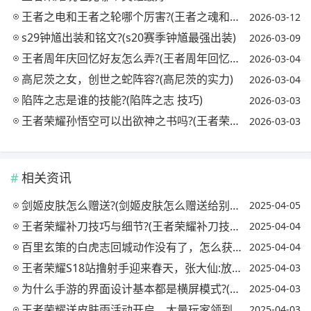
王者之电和王者之轮哪个厉害?(王者之魂和王者之轮)
2026-03-12
s29钟馗出装和铭文?(s20赛季钟馗最强出装)
2026-03-09
王者周年庆回忆好友怎么弄?(王者周年回忆活动怎么做)
2026-03-04
高尼茨之女，创世之蛇阵容?(高尼茨的实力)
2026-03-04
陷阵之志是谁的技能?(陷阵之志 技巧)
2026-03-03
王者荣耀孙悟空可以出欲神之书吗?(王者荣耀孙悟空可以出欲神之书吗怎么获得)
2026-03-03
相关资讯
剑姬皮肤怎么赠送?(剑姬皮肤怎么赠送给别人)
2025-04-05
王者荣耀补刀技巧与细节?(王者荣耀补刀技巧视频)
2025-04-04
百里玄策的白虎志回城动作没有了，怎么获得?(王者荣耀百里玄策的白虎志什么时候返厂)
2025-04-04
王者荣耀S18站撸射手迎来春天，张大仙:放弃破晓选择逐日，容错率提高20%，你怎么看?
2025-04-03
为什么手游的界面设计基本都是横屏模式?(为什么有些手游是竖屏显示)
2025-04-03
王者荣耀送皮肤雨活动开启，大量玩家领到史诗，欧皇拿到内测皮肤，你怎么看?
2025-04-03