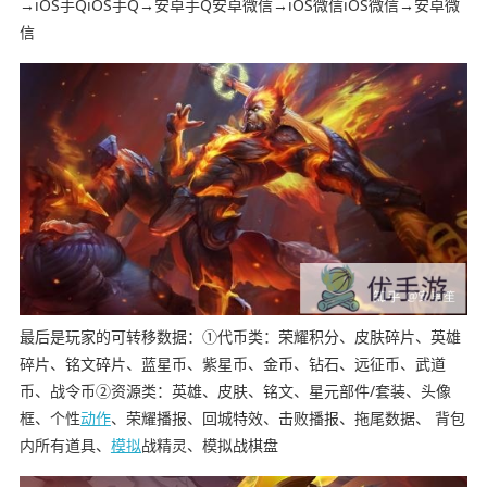
→iOS手QiOS手Q→安卓手Q安卓微信→iOS微信iOS微信→安卓微
信
最后是玩家的可转移数据：①代币类：荣耀积分、皮肤碎片、英雄
碎片、铭文碎片、蓝星币、紫星币、金币、钻石、远征币、武道
币、战令币②资源类：英雄、皮肤、铭文、星元部件/套装、头像
框、个性
动作
、荣耀播报、回城特效、击败播报、拖尾数据、 背包
内所有道具、
模拟
战精灵、模拟战棋盘