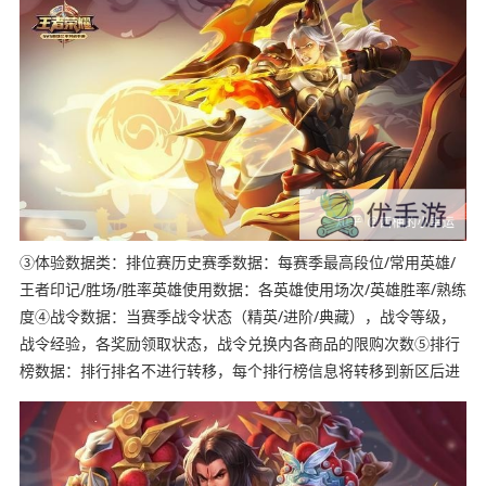
③体验数据类：排位赛历史赛季数据：每赛季最高段位/常用英雄/
王者印记/胜场/胜率英雄使用数据：各英雄使用场次/英雄胜率/熟练
度④战令数据：当赛季战令状态（精英/进阶/典藏），战令等级，
战令经验，各奖励领取状态，战令兑换内各商品的限购次数⑤排行
榜数据：排行排名不进行转移，每个排行榜信息将转移到新区后进