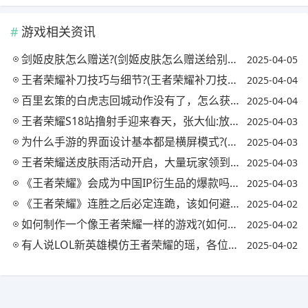
游戏相关资讯
剑姬皮肤怎么赠送?(剑姬皮肤怎么赠送给别人)
2025-04-05
王者荣耀补刀技巧与细节?(王者荣耀补刀技巧视频)
2025-04-04
百里玄策的白虎志回城动作没有了，怎么获得?(王者荣耀百里玄策的白虎志什么时候返厂)
2025-04-04
王者荣耀S18站撸射手迎来春天，张大仙:放弃破晓选择逐日，容错率提高20%，你怎么看?
2025-04-03
为什么手游的界面设计基本都是横屏模式?(为什么有些手游是竖屏显示)
2025-04-03
王者荣耀送皮肤雨活动开启，大量玩家领到史诗，欧皇拿到内测皮肤，你怎么看?
2025-04-03
《王者荣耀》会成为中国IP衍生品的爆款吗?(王者荣耀ip衍生游戏)
2025-04-03
《王者荣耀》连胜之后必定连跪，该如何避免?网友称少拿MVP可以有效避免，是真的吗?
2025-04-02
如何制作一个像王者荣耀一样的游戏?(如何制作一个像王者荣耀一样的游戏软件)
2025-04-02
有人说LOL新英雄模仿王者荣耀的瑶，各位有什么看法?(瑶是模仿哪个英雄)
2025-04-02