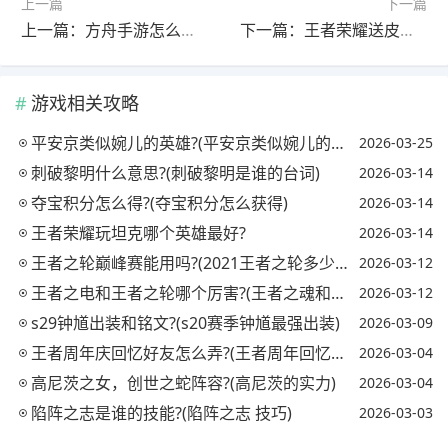
上一篇
下一篇
上一篇：方舟手游怎么不让龙跟随玩家?(方舟手游如何不让龙跟随)
下一篇：王者荣耀送皮肤雨活动开启，大量玩家领到史诗，欧皇拿到内测皮肤，你怎么看?
游戏相关攻略
平安京类似婉儿的英雄?(平安京类似婉儿的英雄名字)
2026-03-25
刺破黎明什么意思?(刺破黎明是谁的台词)
2026-03-14
夺宝积分怎么得?(夺宝积分怎么获得)
2026-03-14
王者荣耀玩坦克哪个英雄最好?
2026-03-14
王者之轮巅峰赛能用吗?(2021王者之轮多少钱能出)
2026-03-12
王者之电和王者之轮哪个厉害?(王者之魂和王者之轮)
2026-03-12
s29钟馗出装和铭文?(s20赛季钟馗最强出装)
2026-03-09
王者周年庆回忆好友怎么弄?(王者周年回忆活动怎么做)
2026-03-04
高尼茨之女，创世之蛇阵容?(高尼茨的实力)
2026-03-04
陷阵之志是谁的技能?(陷阵之志 技巧)
2026-03-03