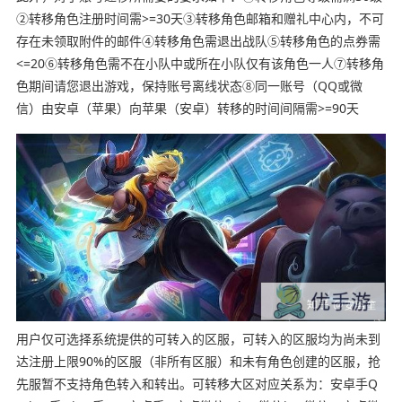
②转移角色注册时间需>=30天③转移角色邮箱和赠礼中心内，不可
存在未领取附件的邮件④转移角色需退出战队⑤转移角色的点券需
<=20⑥转移角色需不在小队中或所在小队仅有该角色一人⑦转移角
色期间请您退出游戏，保持账号离线状态⑧同一账号（QQ或微
信）由安卓（苹果）向苹果（安卓）转移的时间间隔需>=90天
用户仅可选择系统提供的可转入的区服，可转入的区服均为尚未到
达注册上限90%的区服（非所有区服）和未有角色创建的区服，抢
先服暂不支持角色转入和转出。可转移大区对应关系为：安卓手Q