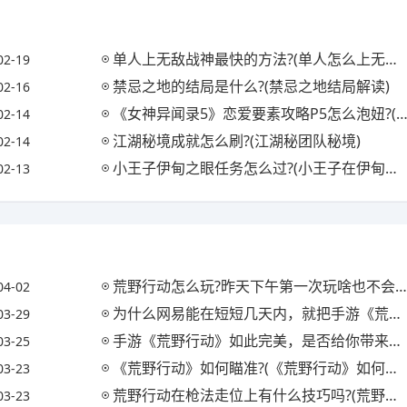
单人上无敌战神最快的方法?(单人怎么上无敌战神)
02-19
禁忌之地的结局是什么?(禁忌之地结局解读)
02-16
《女神异闻录5》恋爱要素攻略P5怎么泡妞?(女神异闻录5恋爱怎么合成)
02-14
江湖秘境成就怎么刷?(江湖秘团队秘境)
02-14
小王子伊甸之眼任务怎么过?(小王子在伊甸之眼怎么过)
02-13
荒野行动怎么玩?昨天下午第一次玩啥也不会，新手指南没有，而且画质还差，你怎么看?
04-02
为什么网易能在短短几天内，就把手游《荒野行动》移植到PC上了呢?
03-29
手游《荒野行动》如此完美，是否给你带来了愉快的吃鸡体验?(游戏 荒野行动)
03-25
《荒野行动》如何瞄准?(《荒野行动》如何瞄准准星)
03-23
荒野行动在枪法走位上有什么技巧吗?(荒野行动枪法怎么才能稳)
03-23