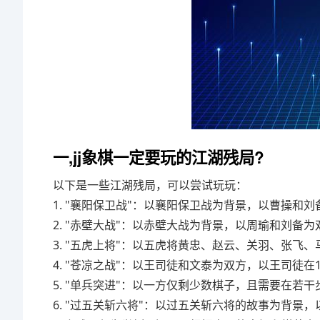
一,jj象棋一定要玩的江湖残局?
以下是一些江湖残局，可以尝试玩玩：
1. "襄阳保卫战"：以襄阳保卫战为背景，以曹操和
2. "赤壁大战"：以赤壁大战为背景，以周瑜和刘备
3. "五虎上将"：以五虎将黄忠、赵云、关羽、张飞
4. "苍凉之战"：以王司徒和文泰为双方，以王司徒
5. "单兵突进"：以一方仅剩少数棋子，且需要在若
6. "过五关斩六将"：以过五关斩六将的故事为背