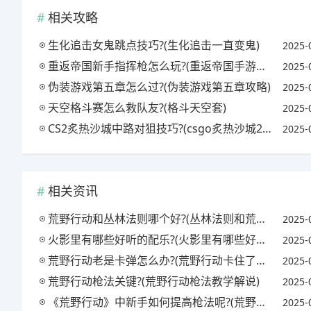
相关攻略
生化追击女鬼跳点技巧?(生化追击一直变鬼)
2025-
重返帝国新手指挥枪怎么玩?(重返帝国手游玩法)
2025-
伪装游戏第五章怎么过?(伪装游戏第五章攻略)
2025-
天空格斗赛怎么救队友?(格斗天空套)
2025-
CS2炙热沙城中路对狙技巧?(csgo炙热沙城2中门穿点)
2025-
相关资讯
荒野行动和丛林法则哪个好?(丛林法则和荒野行动哪个先出)
2025-
火影里有哪些好听的配乐?(火影里有哪些好听的配乐歌曲)
2025-
荒野行动老是卡弹怎么办?(荒野行动卡住了怎么办)
2025-
荒野行动枪法关键?(荒野行动枪法教学解说)
2025-
《荒野行动》中新手如何提高枪法呢?(荒野行动怎么提高枪法)
2025-