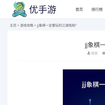
首页
排行榜
主页
>
游戏攻略
> jj象棋一定要玩的江湖残局?
jj象
优优