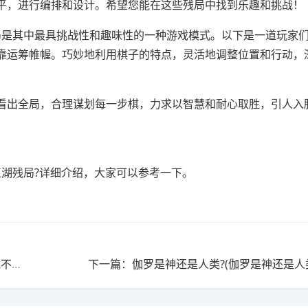
平，进行编排和设计。希望您能在这些残局中找到乐趣和挑战！
局是其中最具挑战性和趣味性的一种游戏模式。以下是一道玩家
靠运筹帷幄。巧妙地利用棋子的特点，灵活地调整位置和行动，
看出全局，合理谋划每一步棋，力求以智慧和耐心取胜，引人入
江湖残局?详细介绍，大家可以参考一下。
上一篇：神谕归来苹果怎么下载?(神谕归来苹果怎么下载不了)
下一篇：伽罗是神还是人类?(伽罗是神还是人