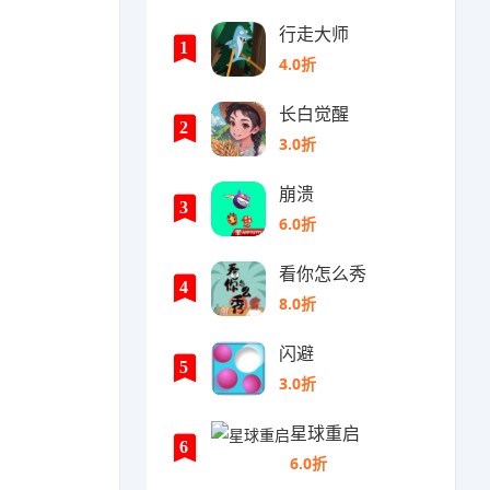
行走大师
1
4.0折
长白觉醒
2
3.0折
崩溃
3
6.0折
看你怎么秀
4
8.0折
闪避
5
3.0折
星球重启
6
6.0折