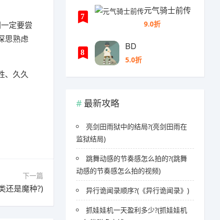
元气骑士前传
7
9.0折
们一定要尝
深思熟虑
BD
8
5.0折
胜、久久
最新攻略
亮剑田雨狱中的结局?(亮剑田雨在
监狱结局)
跳舞动感的节奏感怎么拍的?(跳舞
动感的节奏感怎么拍的视频)
下一篇
类还是魔种?)
异行诡闻录顺序?(《异行诡闻录》)
抓娃娃机一天盈利多少?(抓娃娃机