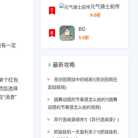
元气骑士前传
7
9.0折
BD
8
5.0折
也有一定
最新攻略
单个红包
亮剑田雨狱中的结局?(亮剑田雨在
监狱结局)
然后选择
“消息”
跳舞动感的节奏感怎么拍的?(跳舞
动感的节奏感怎么拍的视频)
异行诡闻录顺序?(《异行诡闻录》)
抓娃娃机一天盈利多少?(抓娃娃机