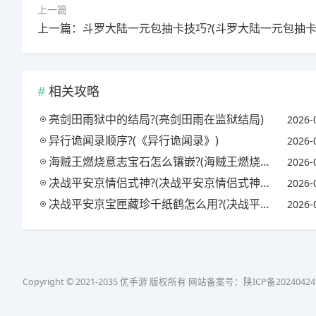
上一篇
相关攻略
亮剑田雨狱中的结局?(亮剑田雨在监狱结局)
2026-
异行诡闻录顺序?(《异行诡闻录》)
2026-
海贼王燃烧意志宝石怎么镶嵌?(海贼王燃烧意志宝石镶嵌攻略)
2026-
决战平安京情侣式神?(决战平安京情侣式神怎么获得)
2026-
决战平安京宝匣藏珍千纸鹤怎么用?(决战平安京匣中珍宝活动)
2026-
Copyright © 2021-2035 优手游 版权所有 网站备案号：
陕ICP备20240424