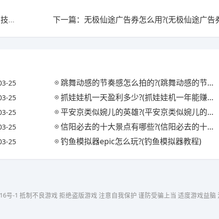
上一篇：斗罗大陆一元包抽卡技巧?(斗罗大陆一元包抽卡技巧CR散包)
跳舞动感的节奏感怎么拍的?(跳舞动感的节奏感怎么拍的视频)
03-25
抓娃娃机一天盈利多少?(抓娃娃机一年能赚多少钱)
03-25
平安京类似婉儿的英雄?(平安京类似婉儿的英雄名字)
03-25
信阳必去的十大景点有哪些?(信阳必去的十大景点有哪些地方)
03-25
钓鱼模拟器epic怎么玩?(钓鱼模拟器教程)
03-25
16号-1
抵制不良游戏 拒绝盗版游戏 注意自我保护 谨防受骗上当 适度游戏益脑