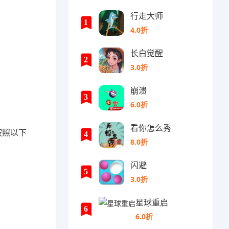
行走大师
1
4.0折
长白觉醒
2
3.0折
崩溃
3
6.0折
看你怎么秀
按照以下
4
8.0折
闪避
5
3.0折
星球重启
6
6.0折