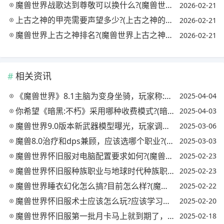
魔兽世界战歌达到尊敬可以换什么?(魔兽世界战歌达到尊敬可以换什么技能)
2026-02-21
上古之神的甲壳需要声望多少?(上古之神的甲壳换衣服要啥材料)
2026-02-21
魔兽世界上古之神排名?(魔兽世界上古之神排名前十)
2026-02-21
相关资讯
《魔兽世界》8.1主脑为变身坐骑，玩家称:速度最快的章鱼坐骑，具体有多快?
2025-04-04
你希望《暗黑:不朽》采用哪种收费模式?(暗黑破坏神:不朽收费模式)
2025-04-03
魔兽世界9.0版本新武器模型曝光，玩家调侃:暴雪美工终于再次上线了，如何评价?
2025-03-06
魔兽8.0治疗和dps兼顾，应该选哪个职业?(魔兽世界8.3治疗职业哪个好)
2025-03-03
魔兽世界怀旧服对电脑配置要求如何?(魔兽世界怀旧服电脑配置要求高吗)
2025-02-23
魔兽世界怀旧服种族职业与地球时代种族职业对比，如何选择?(魔兽世界怀旧种族职业搭配)
2025-02-23
魔兽世界睡衣幻化怎么搞?目前怎么样?(魔兽世界幻化衣服)
2025-02-22
魔兽世界怀旧服术士应该怎么玩?应该学习什么专业?(魔兽怀旧服术士怎么样)
2025-02-20
魔兽世界怀旧服第一批月卡马上就到期了，说说你练到多少级?(魔兽世界怀旧服月卡多少金一张)
2025-02-18