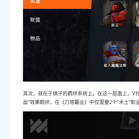
其次，就在于棋子的羁绊系统上。在这一层面上，V社
血”效果羁绊，在《刀塔霸业》中仅需要2个“术士”