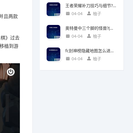
王者荣耀补刀技巧与细节?(王者荣耀补刀技巧视频)
04-04
柚子
并且两款
奥特曼中三个脚的怪兽?(奥特曼中三个脚的怪兽叫什么)
04-04
柚子
走棋》过去
雄移植到游
fc封神榜隐藏地图怎么进入?(fc封神榜 隐藏)
04-04
柚子