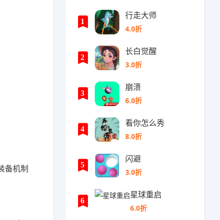
行走大师
1
4.0折
长白觉醒
2
3.0折
崩溃
3
6.0折
看你怎么秀
4
8.0折
闪避
5
装备机制
3.0折
星球重启
6
6.0折