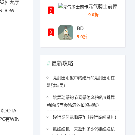
A2》大厅
元气骑士前传
NDOW
7
9.0折
BD
8
5.0折
最新攻略
亮剑田雨狱中的结局?(亮剑田雨在
监狱结局)
跳舞动感的节奏感怎么拍的?(跳舞
动感的节奏感怎么拍的视频)
《DOTA
异行诡闻录顺序?(《异行诡闻录》)
C有WIN
抓娃娃机一天盈利多少?(抓娃娃机