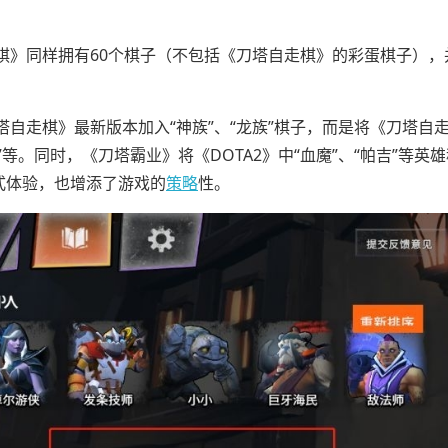
棋》同样拥有60个棋子（不包括《刀塔自走棋》的彩蛋棋子），
自走棋》最新版本加入“神族”、“龙族”棋子，而是将《刀塔自
等。同时，《刀塔霸业》将《DOTA2》中“血魔”、“帕吉”等英
式体验，也增添了游戏的
策略
性。