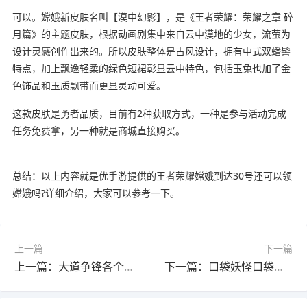
可以。嫦娥新皮肤名叫【漠中幻影】，是《王者荣耀：荣耀之章 碎
月篇》的主题皮肤，根据动画剧集中来自云中漠地的少女，流萤为
设计灵感创作出来的。所以皮肤整体是古风设计，拥有中式双蟠髻
特点，加上飘逸轻柔的绿色短裙彰显云中特色，包括玉兔也加了金
色饰品和玉质飘带而更显灵动可爱。
这款皮肤是勇者品质，目前有2种获取方式，一种是参与活动完成
任务免费拿，另一种就是商城直接购买。
总结：以上内容就是优手游提供的王者荣耀嫦娥到达30号还可以领
嫦娥吗?详细介绍，大家可以参考一下。
上一篇
下一篇
上一篇：大道争锋各个人物结局?(大道争锋各个人物结局怎么样)
下一篇：口袋妖怪口袋暴龙修复版阿尔法兽怎么进化?(口袋妖怪数码暴龙阿尔法兽怎么得)