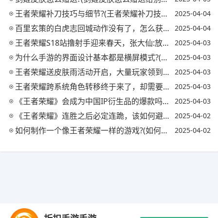
王者荣耀补刀技巧与细节?(王者荣耀补刀技巧视频)
2025-04-04
百里玄策的白虎志回城动作没有了，怎么获得?(王者荣耀百里玄策的白虎志什么时候返厂)
2025-04-04
王者荣耀S18站撸射手迎来春天，张大仙:放弃破晓选择逐日，容错率提高20%，你怎么看?
2025-04-03
为什么手游的界面设计基本都是横屏模式?(为什么有些手游是竖屏显示)
2025-04-03
王者荣耀送皮肤雨活动开启，大量玩家领到史诗，欧皇拿到内测皮肤，你怎么看?
2025-04-03
王者荣耀跨系统角色转移终于来了，却需要990点券，你怎么看?(王者如何跨系统角色转换)
2025-04-03
《王者荣耀》会成为中国IP衍生品的爆款吗?(王者荣耀ip衍生游戏)
2025-04-03
《王者荣耀》连胜之后必定连跪，该如何避免?网友称少拿MVP可以有效避免，是真的吗?
2025-04-02
如何制作一个像王者荣耀一样的游戏?(如何制作一个像王者荣耀一样的游戏软件)
2025-04-02
Copyright © 2021-2035 优手游 版权所有 网站备案号：
陕ICP备