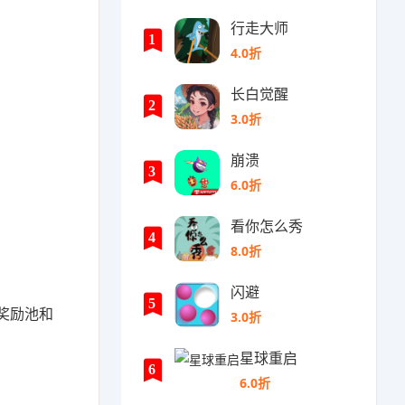
行走大师
1
4.0折
长白觉醒
2
3.0折
崩溃
3
6.0折
看你怎么秀
4
8.0折
闪避
5
奖励池和
3.0折
星球重启
6
6.0折