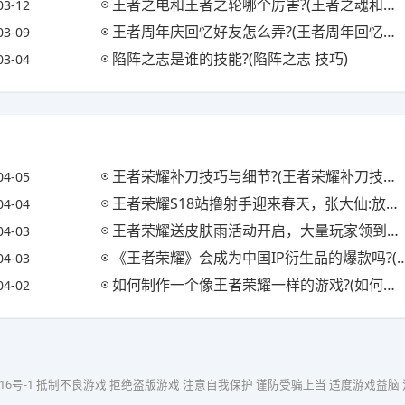
王者之电和王者之轮哪个厉害?(王者之魂和王者之轮)
03-12
王者周年庆回忆好友怎么弄?(王者周年回忆活动怎么做)
03-09
陷阵之志是谁的技能?(陷阵之志 技巧)
03-04
王者荣耀补刀技巧与细节?(王者荣耀补刀技巧视频)
04-05
王者荣耀S18站撸射手迎来春天，张大仙:放弃破晓选择逐日，容错率提高20%，你怎么看?
04-04
王者荣耀送皮肤雨活动开启，大量玩家领到史诗，欧皇拿到内测皮肤，你怎么看?
04-03
《王者荣耀》会成为中国IP衍生品的爆款吗?(王者荣耀ip衍生游戏)
04-03
如何制作一个像王者荣耀一样的游戏?(如何制作一个像王者荣耀一样的游戏软件)
04-02
16号-1
抵制不良游戏 拒绝盗版游戏 注意自我保护 谨防受骗上当 适度游戏益脑