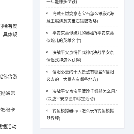
一年能赚多少钱)
海贼王燃烧意志宝石怎么镶嵌?(海
贼王燃烧意志宝石镶嵌攻略)
同稀有度
平安京类似婉儿的英雄?(平安京类
，具体规
似婉儿的英雄名字)
决战平安京情侣式神?(决战平安京
情侣式神怎么获得)
信阳必去的十大景点有哪些?(信阳
能包含游
必去的十大景点有哪些地方)
决战平安京宝匣藏珍千纸鹤怎么用?
奖励通常
(决战平安京匣中珍宝活动)
的5张卡
钓鱼模拟器epic怎么玩?(钓鱼模拟
器教程)
根据活动