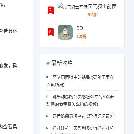
作。
元气骑士前传
7
9.0折
BD
查看具体
8
5.0折
最新攻略
触发，确
亮剑田雨狱中的结局?(亮剑田雨在
监狱结局)
跳舞动感的节奏感怎么拍的?(跳舞
动感的节奏感怎么拍的视频)
异行诡闻录顺序?(《异行诡闻录》)
内查看具
抓娃娃机一天盈利多少?(抓娃娃机