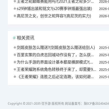
王者之轮巅峰赛能用吗?(2021王者之轮多少钱能出)
2026-
s29钟馗出装和铭文?(s20赛季钟馗最强出装)
2026-
高尼茨之女，创世之蛇阵容?(高尼茨的实力)
2026-
相关资讯
剑姬皮肤怎么赠送?(剑姬皮肤怎么赠送给别人)
2025-
百里玄策的白虎志回城动作没有了，怎么获得?(王者荣耀百里玄策的白虎志什么时候返厂)
2025-
为什么手游的界面设计基本都是横屏模式?(为什么有些手游是竖屏显示)
2025-
王者荣耀跨系统角色转移终于来了，却需要990点券，你怎么看?(王者如何跨系统角色转换)
2025-
《王者荣耀》连胜之后必定连跪，该如何避免?网友称少拿MVP可以有效避免，是真的吗?
2025-
Copyright © 2021-2035 优手游 版权所有 网站备案号：
陕ICP备20240424