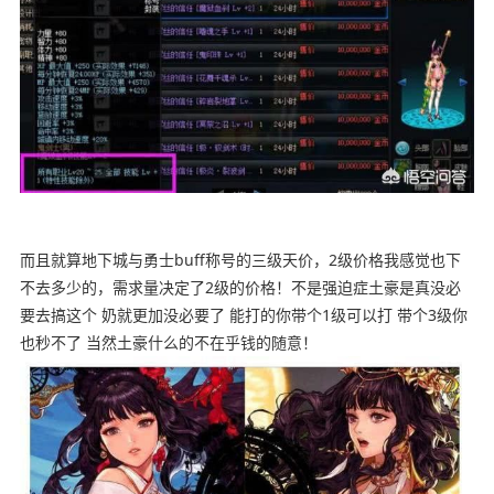
而且就算地下城与勇士buff称号的三级天价，2级价格我感觉也下
不去多少的，需求量决定了2级的价格！不是强迫症土豪是真没必
要去搞这个 奶就更加没必要了 能打的你带个1级可以打 带个3级你
也秒不了 当然土豪什么的不在乎钱的随意！