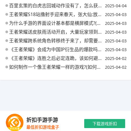
百里玄策的白虎志回城动作没有了，怎么获得?(王者荣耀百里玄策的白虎志什么时候返厂)
2025-04-04
王者荣耀S18站撸射手迎来春天，张大仙:放弃破晓选择逐日，容错率提高20%，你怎么看?
2025-04-03
为什么手游的界面设计基本都是横屏模式?(为什么有些手游是竖屏显示)
2025-04-03
王者荣耀送皮肤雨活动开启，大量玩家领到史诗，欧皇拿到内测皮肤，你怎么看?
2025-04-03
王者荣耀跨系统角色转移终于来了，却需要990点券，你怎么看?(王者如何跨系统角色转换)
2025-04-03
《王者荣耀》会成为中国IP衍生品的爆款吗?(王者荣耀ip衍生游戏)
2025-04-03
《王者荣耀》连胜之后必定连跪，该如何避免?网友称少拿MVP可以有效避免，是真的吗?
2025-04-02
如何制作一个像王者荣耀一样的游戏?(如何制作一个像王者荣耀一样的游戏软件)
2025-04-02
Copyright © 2021-2035 优手游 版权所有 网站备案号：
陕ICP备
折扣手游手游
2024042416号-1
抵制不良游戏 拒绝盗版游戏 注意自我保护 谨防受骗上
下载游戏折扣
最低折扣游戏盒子
当 适度游戏益脑 沉迷游戏伤身 合理安排时间
最新资讯