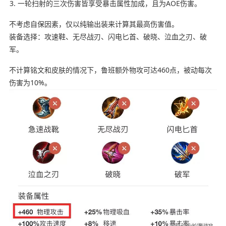
一轮扫射的三次伤害皆享受暴击属性加成，且为AOE伤害。
不考虑自保因素，仅以纯输出装来计算其最高伤害值。
装备选择：攻速鞋、无尽战刃、闪电匕首、破晓、泣血之刃、破
军。
不计算铭文和皮肤的情况下，鲁班额外物攻可达460点，被动每次
伤害为10%。