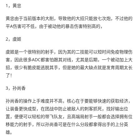
1，黄忠
黄忠由于当前版本的大削，导致他的大招只能放七次炮，不过他的
平A伤害可不低，由于被动他的暴击伤害特别高的，
2，虞姬
虞姬是一个很特别的射手，因为其的二技能可以短时间免疫物理伤
害，因此很多ADC都害怕跟其对线，尤其是后期，一个被动加上大
招，很少有脆皮能逃脱其手，但是她的最大缺点就是发育周期太长
了！
3，孙尚香
孙尚香的操作上手难度并不高，核心在于要能够快速的获取经济，
让装备更快成型，在团战中防止被敌人的刺客抓死，找好输出位
置，便便可以轻松的带飞队友，且高端局射手一般都会选择拥有位
移能力的射手，所以孙尚香可是在什么分段都拿得出手的上分英
雄。