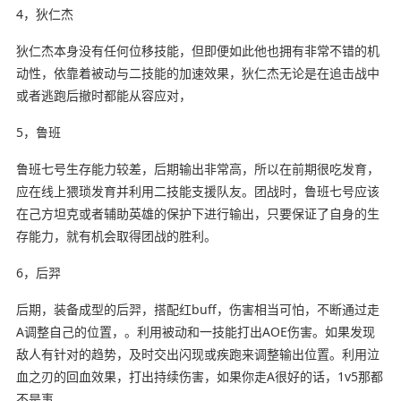
4，狄仁杰
狄仁杰本身没有任何位移技能，但即便如此他也拥有非常不错的机
动性，依靠着被动与二技能的加速效果，狄仁杰无论是在追击战中
或者逃跑后撤时都能从容应对，
5，鲁班
鲁班七号生存能力较差，后期输出非常高，所以在前期很吃发育，
应在线上猥琐发育并利用二技能支援队友。团战时，鲁班七号应该
在己方坦克或者辅助英雄的保护下进行输出，只要保证了自身的生
存能力，就有机会取得团战的胜利。
6，后羿
后期，装备成型的后羿，搭配红buff，伤害相当可怕，不断通过走
A调整自己的位置，。利用被动和一技能打出AOE伤害。如果发现
敌人有针对的趋势，及时交出闪现或疾跑来调整输出位置。利用泣
血之刃的回血效果，打出持续伤害，如果你走A很好的话，1v5那都
不是事。