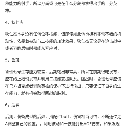
移能力的射手，所以孙尚香可是在什么分段都拿得出手的上分英
雄。
4，狄仁杰
狄仁杰本身没有任何位移技能，但即便如此他也拥有非常不错的机
动性，依靠着被动与二技能的加速效果，狄仁杰无论是在追击战中
或者逃跑后撤时都能从容应对，
5，鲁班
鲁班七号生存能力较差，后期输出非常高，所以在前期很吃发育，
应在线上猥琐发育并利用二技能支援队友。团战时，鲁班七号应该
在己方坦克或者辅助英雄的保护下进行输出，只要保证了自身的生
存能力，就有机会取得团战的胜利。
6，后羿
后期，装备成型的后羿，搭配红buff，伤害相当可怕，不断通过走
A调整自己的位置，。利用被动和一技能打出AOE伤害。如果发现