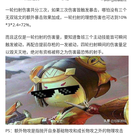
一轮扫射伤害共分三次，如果三次伤害皆触发暴击，哪怕没有三个
无双铭文的额外暴击效果加成，一轮扫射的理想伤害也可达到10%
*3*2.4=72%。
而且这仅是一轮扫射的伤害量，要知道鲁班三个主动技能皆可瞬间
触发被动，再配合提前存枪的一发被动，四轮扫射瞬间的伤害量足
以毁天灭地，绝对有资格被称之为伤害最恐怖的射手。
PS：
额外物攻是指抛开自身基础物攻和成长物攻之外的物理攻击