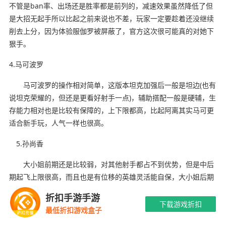
不管是ban率、出场还是胜率都是前列的，减速效果虽然降低了但
是大招无起手所以比起之前来说也不差，玩家一定要趁着还没继续
削去上分，因为体验服伽罗被屏蔽了，官方这次很可能真的对她下
狠手。
4.马可波罗
马可波罗的操作相对简单，这版本坦克加强后一般是坦边(也有
说坦克荣耀的，但还是更看好射手一点)，辅助搭配一般是硬辅，生
存能力相对也是比较有保障的，上下限都高，比起阿离其实马可更
适合新手玩，人气一样也很高。
5.孙尚香
大小姐前期还是比较弱，对其他射手都占不到优势，但是中后
期起飞上限很高，而且也是有位移的英雄灵活能自保，大小姐后期
翻盘机会还是比较高的，就看玩家能不能苟住。
折扣手游手游
下载游戏折扣
最低折扣游戏盒子