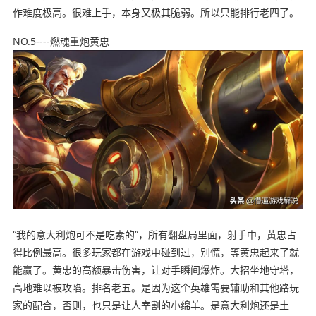
作难度极高。很难上手，本身又极其脆弱。所以只能排行老四了。
NO.5----燃魂重炮黄忠
“我的意大利炮可不是吃素的”，所有翻盘局里面，射手中，黄忠占
得比例最高。很多玩家都在游戏中碰到过，别慌，等黄忠起来了就
能赢了。黄忠的高额暴击伤害，让对手瞬间爆炸。大招坐地守塔，
高地难以被攻陷。排名老五。是因为这个英雄需要辅助和其他路玩
家的配合，否则，也只是让人宰割的小绵羊。是意大利炮还是土