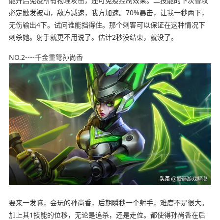
能开启免疫所有物理攻击，还可免疫控制效果。二技能的下次普攻
必定触发被动，敌方减速，我方加速。70%暴击，让我一秒两下，
无伤输出4下。试问谁能挡得住。那个刺客可以保证在这种情况下
刺杀她。射手就更不用说了。估计2秒没结束，就没了。
NO.2----千金重弩孙尚香
要来一发嘛，会玩的孙尚香，后期瞬秒一个射手，难度不是很大。
加上其1技能的位移，无论是追杀，还是走位。都使得孙尚香在后