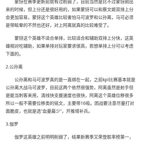
蒙犽在赛季更新前就有过削弱了，目前当然是比不过蒙犽刚出
来的时候，但上分还是很好用的，如果蒙犽可以和蔡文姬双排上分
会更加容易，蒙犽这个英雄比较害怕马可波罗和公孙离，马可必须
是带眩晕的不然也还好，对上阿离就真的比较难受了。
蒙犽这个英雄不适合单排，比较适合和辅助双排上分快，这英
雄相对吃辅助，如果单排对玩家要求很高，若想单排上分可以考虑
下面的。
2.公孙离
公孙离和马可波罗真的是一直绑在一起，之前kpl比赛基本就是
公孙离大战马可波罗，目前这两个依然很强势，阿离虽然是射手但
是能当刺客来用，清线快支援速度也很快，阿离这个英雄位移很多
所以一般不需要位移类的铭文，主要带16吸。团战要注意尽量打对
面脆皮，也就是选“血量最少”，开推塔补兵。
3.伽罗
伽罗这英雄之前明明削弱了，结果新赛季又荣登胜率榜第一，