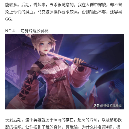
能较多。后期，秀起来，五杀很随意的。我在人群中穿梭，却不曾
染上你们的鲜血。马克波罗操作要求较高。否则输出不够，还容易
GG。
NO.4----幻舞玲珑公孙离
玩到后期，这个英雄就属于bug的存在，超高的冷却，以及移形换
影的技能。让你挨到了我的身体，算我输。为什么排名第4呢，操