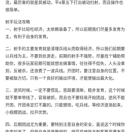
流，最厉害的就是其被动，平a第五下打出被动扫射，而且操作也
很简单。
射手玩法攻略
一、射手比较吃经济，太依赖装备了，所以前期我们尽量多发育为
主，有利于自身的发育。
二、射手的主要发育就是清理兵线从而取得经济，所以我们前期要
以兵线为主，不要到处游走，前期的射手不强势，尽量找个辅助帮
助你，很多玩家前期可能就想去搞事情，往往得不偿失，人头没拿
到，反被杀，还浪费了一波兵线。开团时，要注意自身的位置，不
要被敌方切，只有一个良好的输出环境，才能使输出最大化。
三、逆风时候，一定不要慌乱，思路要清晰，稳步发育，这个时候
就不要单带线了，容易被抓，而且也不要轻易开始团战，逆风不能
开团，开团肯定打不赢的。只能猥琐，吃兵线，等经济逐渐起来，
小规模团战，拉开优势。
四、后期团战尤为重要，要特别注意自身的安全，虽说这个时候你
伤害起来了，但是自身还是脆弱的，很容易被敌方刺客等高爆发英